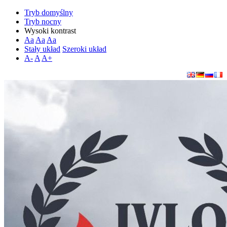
Tryb domyślny
Tryb nocny
Wysoki kontrast
Aa
Aa
Aa
Stały układ
Szeroki układ
A-
A
A+