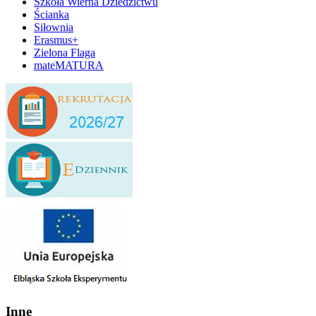
Szkoła Wierna Dziedzictwu
Ścianka
Siłownia
Erasmus+
Zielona Flaga
mateMATURA
Inne