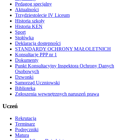
Pedagog specjalny
Aktualności
Trzydziestolecie IV Liceum
Historia szkoły
Historia KEN
Sport
Stołówka
Deklaracja dostępności
STANDARDY OCHRONY MAŁOLETNICH
Konsultacje PPP nr 1
Dokumenty
Punkt Konsultacyjny Inspektora Ochrony Danych
Osobowych
Dzwonki
Samorząd Uczniowski
Biblioteka
Zgłoszenia wewnętrznych naruszeń prawa
Uczeń
Rekrutacja
Terminarz
Podręczniki
Matura